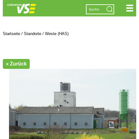
|
|
|
|
Startseite
/
Standorte
/
Weste (HAS)
« Zurück