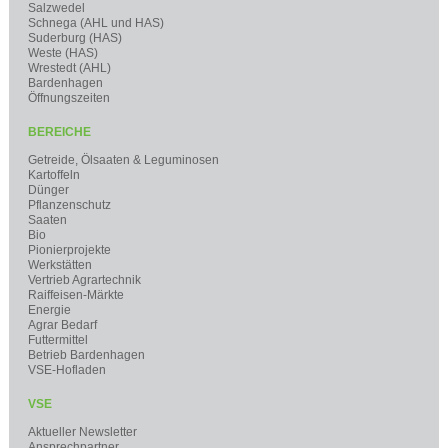
Salzwedel
Schnega (AHL und HAS)
Suderburg (HAS)
Weste (HAS)
Wrestedt (AHL)
Bardenhagen
Öffnungszeiten
BEREICHE
Getreide, Ölsaaten & Leguminosen
Kartoffeln
Dünger
Pflanzenschutz
Saaten
Bio
Pionierprojekte
Werkstätten
Vertrieb Agrartechnik
Raiffeisen-Märkte
Energie
Agrar Bedarf
Futtermittel
Betrieb Bardenhagen
VSE-Hofladen
VSE
Aktueller Newsletter
Ansprechpartner