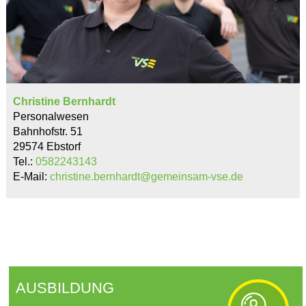
Christine Bernhardt
Personalwesen
Bahnhofstr. 51
29574 Ebstorf
Tel.:
0582243143
E-Mail:
christine.bernhardt@gemeinsam-vse.de
AUSBILDUNG