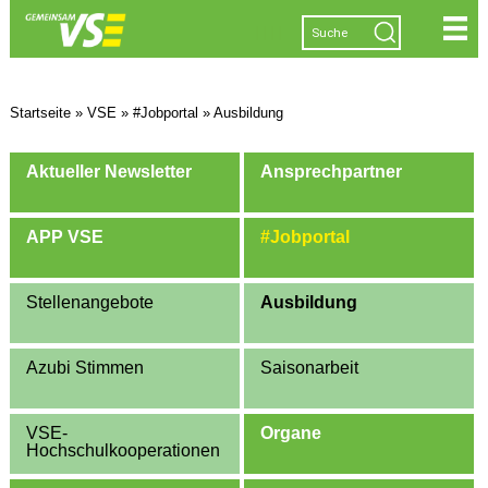
|
|
|
|
Startseite
»
VSE
»
#Jobportal
»
Ausbildung
Aktueller Newsletter
Ansprechpartner
APP VSE
#Jobportal
Stellenangebote
Ausbildung
Azubi Stimmen
Saisonarbeit
VSE-
Organe
Hochschulkooperationen