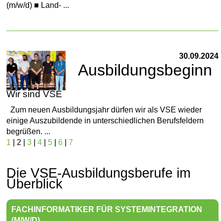
(m/w/d) ■ Land- ...
30.09.2024
Ausbildungsbeginn
Wir sind VSE
Zum neuen Ausbildungsjahr dürfen wir als VSE wieder
einige Auszubildende in unterschiedlichen Berufsfeldern
begrüßen. ...
1
| 2 |
3
|
4
|
5
|
6
|
7
Die VSE-Ausbildungsberufe im
Überblick
FACHINFORMATIKER FÜR SYSTEMINTEGRATION
(M/W/D)