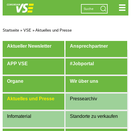
|
|
|
|
Startseite
»
VSE
»
Aktuelles und Presse
Aktueller Newsletter
Ansprechpartner
APP VSE
#Jobportal
Organe
Wir über uns
Aktuelles und Presse
Pressearchiv
Infomaterial
Standorte zu verkaufen