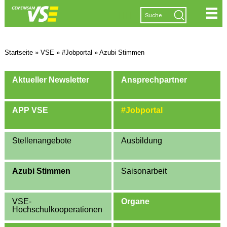
|
|
|
|
Startseite
»
VSE
»
#Jobportal
»
Azubi Stimmen
Aktueller Newsletter
Ansprechpartner
APP VSE
#Jobportal
Stellenangebote
Ausbildung
Azubi Stimmen
Saisonarbeit
VSE-
Organe
Hochschulkooperationen