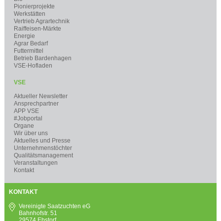
Pionierprojekte
Werkstätten
Vertrieb Agrartechnik
Raiffeisen-Märkte
Energie
Agrar Bedarf
Futtermittel
Betrieb Bardenhagen
VSE-Hofladen
VSE
Aktueller Newsletter
Ansprechpartner
APP VSE
#Jobportal
Organe
Wir über uns
Aktuelles und Presse
Unternehmenstöchter
Qualitätsmanagement
Veranstaltungen
Kontakt
KONTAKT
Vereinigte Saatzuchten eG
Bahnhofstr. 51
29574 Ebstorf