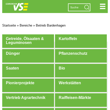
|
|
|
|
Startseite
»
Bereiche
»
Betrieb Bardenhagen
Getreide, Ölsaaten &
Kartoffeln
Leguminosen
Dünger
Pflanzenschutz
Saaten
Bio
Pionierprojekte
Werkstätten
Vertrieb Agrartechnik
Raiffeisen-Märkte