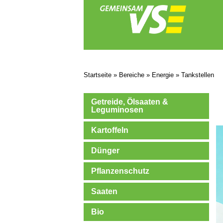
Startseite
»
Bereiche
»
Energie
»
Tankstellen
Getreide, Ölsaaten &
Leguminosen
Kartoffeln
Dünger
Pflanzenschutz
Saaten
Bio