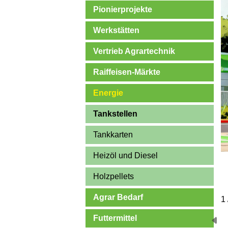
Pionierprojekte
Werkstätten
Vertrieb Agrartechnik
Raiffeisen-Märkte
Energie
Tankstellen
Tankkarten
Heizöl und Diesel
Holzpellets
Agrar Bedarf
1 
Futtermittel