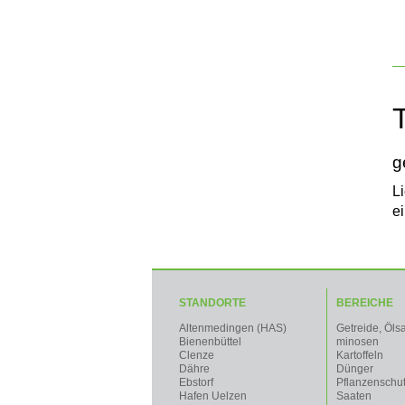
g
L
ei
STANDORTE
BEREICHE
Altenmedingen (HAS)
Getreide, Öls
Bienenbüttel
minosen
Clenze
Kartoffeln
Dähre
Dünger
Ebstorf
Pflanzenschu
Hafen Uelzen
Saaten