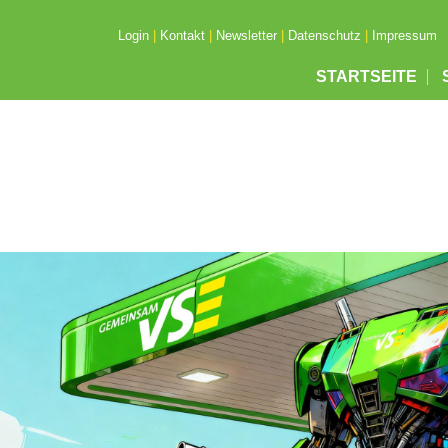
Login
|
Kontakt
|
Newsletter
|
Datenschutz
|
Impressum
STARTSEITE