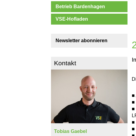
Betrieb Bardenhagen
VSE-Hofladen
Newsletter abonnieren
I
Kontakt
D
■
■
■
L
■
■
Tobias Gaebel
■