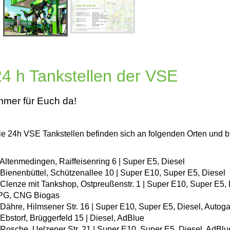
24 h Tankstellen der VSE
mmer für Euch da!
ie 24h VSE Tankstellen befinden sich an folgenden Orten und bie
 Altenmedingen, Raiffeisenring 6 | Super E5, Diesel
 Bienenbüttel, Schützenallee 10 | Super E10, Super E5, Diesel
 Clenze mit Tankshop, Ostpreußenstr. 1 | Super E10, Super E5, 
PG, CNG Biogas
 Dähre, Hilmsener Str. 16 | Super E10, Super E5, Diesel, Auto
 Ebstorf, Brüggerfeld 15 | Diesel, AdBlue
 Rosche, Uelzener Str. 21 | Super E10, Super E5, Diesel, AdBlu