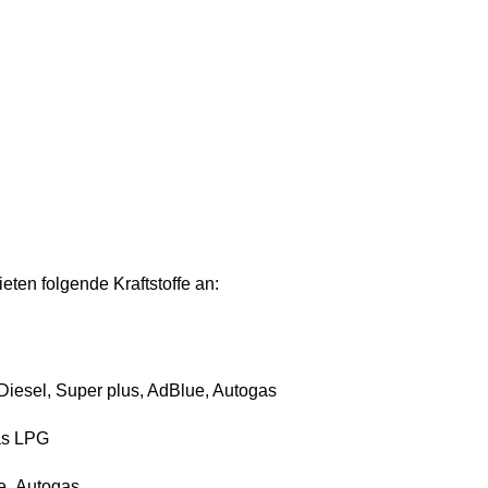
ten folgende Kraftstoffe an:
Diesel, Super plus, AdBlue, Autogas
gas LPG
e, Autogas