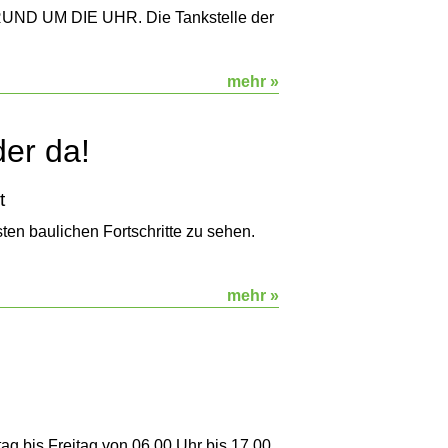
D UM DIE UHR. Die Tankstelle der
mehr »
der da!
t
ten baulichen Fortschritte zu sehen.
mehr »
g bis Freitag von 06.00 Uhr bis 17.00