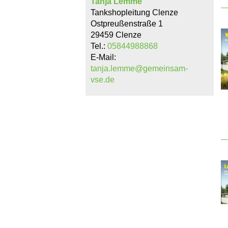
Tanja Lemme
Tankshopleitung Clenze
Ostpreußenstraße 1
29459 Clenze
Tel.:
05844988868
E-Mail:
tanja.lemme@gemeinsam-
vse.de