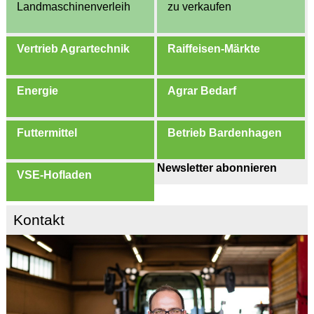
Landmaschinenverleih
zu verkaufen
Vertrieb Agrartechnik
Raiffeisen-Märkte
Energie
Agrar Bedarf
Futtermittel
Betrieb Bardenhagen
Newsletter abonnieren
VSE-Hofladen
Kontakt