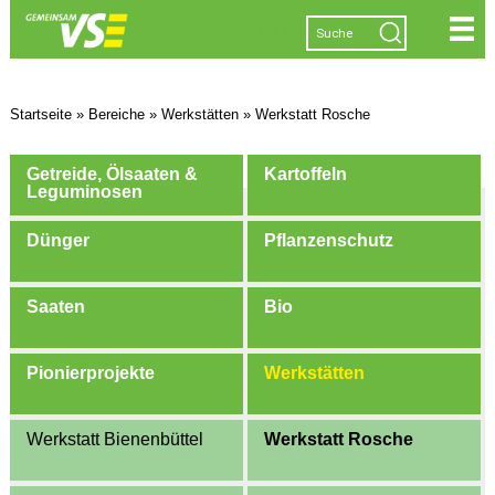
|
|
|
|
Startseite
»
Bereiche
»
Werkstätten
»
Werkstatt Rosche
Getreide, Ölsaaten &
Kartoffeln
Leguminosen
Dünger
Pflanzenschutz
Saaten
Bio
Pionierprojekte
Werkstätten
Werkstatt Bienenbüttel
Werkstatt Rosche