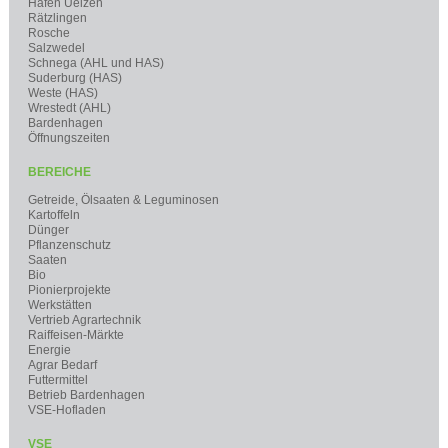
Hafen Uelzen
Rätzlingen
Rosche
Salzwedel
Schnega (AHL und HAS)
Suderburg (HAS)
Weste (HAS)
Wrestedt (AHL)
Bardenhagen
Öffnungszeiten
BEREICHE
Getreide, Ölsaaten & Leguminosen
Kartoffeln
Dünger
Pflanzenschutz
Saaten
Bio
Pionierprojekte
Werkstätten
Vertrieb Agrartechnik
Raiffeisen-Märkte
Energie
Agrar Bedarf
Futtermittel
Betrieb Bardenhagen
VSE-Hofladen
VSE