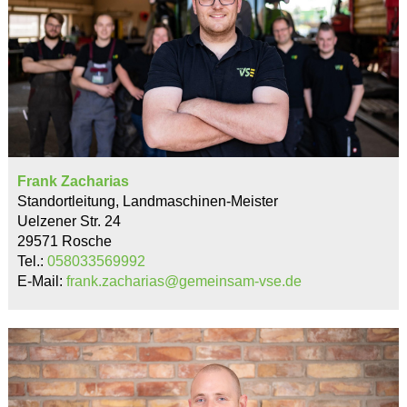
Frank Zacharias
Standortleitung, Landmaschinen-Meister
Uelzener Str. 24
29571 Rosche
Tel.:
058033569992
E-Mail:
frank.zacharias@gemeinsam-vse.de