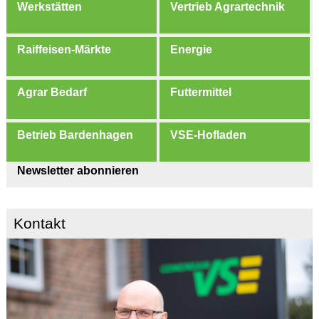
Werkstätten
Vertrieb Agrartechnik
Raiffeisen-Märkte
Energie
Agrar Bedarf
Futtermittel
Betrieb Bardenhagen
VSE-Hofladen
Newsletter abonnieren
Kontakt