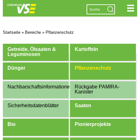
|
|
|
|
Startseite
»
Bereiche
»
Pflanzenschutz
Getreide, Ölsaaten &
Kartoffeln
Leguminosen
Dünger
Pflanzenschutz
Nachbarschaftsinformationen
Rückgabe PAMIRA-
Kanister
Sicherheitsdatenblätter
Saaten
Bio
Pionierprojekte