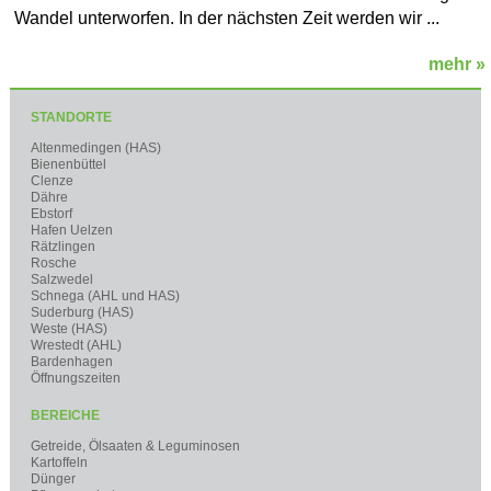
Wandel unterworfen. In der nächsten Zeit werden wir ...
mehr »
STANDORTE
Altenmedingen (HAS)
Bienenbüttel
Clenze
Dähre
Ebstorf
Hafen Uelzen
Rätzlingen
Rosche
Salzwedel
Schnega (AHL und HAS)
Suderburg (HAS)
Weste (HAS)
Wrestedt (AHL)
Bardenhagen
Öffnungszeiten
BEREICHE
Getreide, Ölsaaten & Leguminosen
Kartoffeln
Dünger