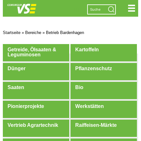
|
|
|
|
Startseite
»
Bereiche
»
Betrieb Bardenhagen
Getreide, Ölsaaten &
Kartoffeln
Leguminosen
Dünger
Pflanzenschutz
Saaten
Bio
Pionierprojekte
Werkstätten
Vertrieb Agrartechnik
Raiffeisen-Märkte