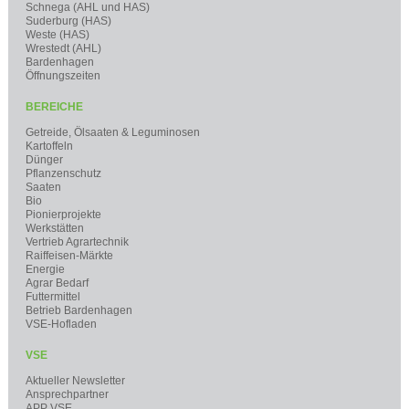
Schnega (AHL und HAS)
Suderburg (HAS)
Weste (HAS)
Wrestedt (AHL)
Bardenhagen
Öffnungszeiten
BEREICHE
Getreide, Ölsaaten & Leguminosen
Kartoffeln
Dünger
Pflanzenschutz
Saaten
Bio
Pionierprojekte
Werkstätten
Vertrieb Agrartechnik
Raiffeisen-Märkte
Energie
Agrar Bedarf
Futtermittel
Betrieb Bardenhagen
VSE-Hofladen
VSE
Aktueller Newsletter
Ansprechpartner
APP VSE