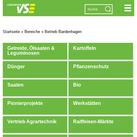
|
|
|
|
Startseite
»
Bereiche
»
Betrieb Bardenhagen
Getreide, Ölsaaten &
Kartoffeln
Leguminosen
Dünger
Pflanzenschutz
Saaten
Bio
Pionierprojekte
Werkstätten
Vertrieb Agrartechnik
Raiffeisen-Märkte