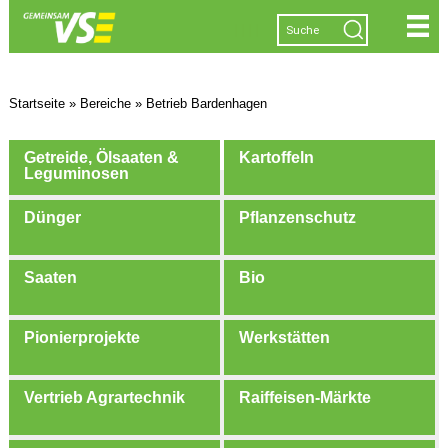
|
|
|
|
Startseite
»
Bereiche
»
Betrieb Bardenhagen
Getreide, Ölsaaten &
Kartoffeln
Leguminosen
Dünger
Pflanzenschutz
Saaten
Bio
Pionierprojekte
Werkstätten
Vertrieb Agrartechnik
Raiffeisen-Märkte