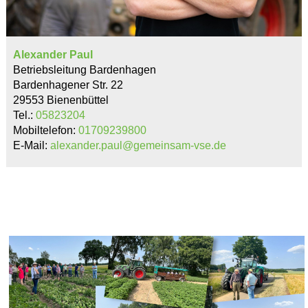
Alexander Paul
Betriebsleitung Bardenhagen
Bardenhagener Str. 22
29553 Bienenbüttel
Tel.:
05823204
Mobiltelefon:
01709239800
E-Mail:
alexander.paul@gemeinsam-vse.de