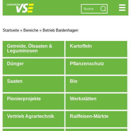
|
|
|
|
Startseite
»
Bereiche
»
Betrieb Bardenhagen
Getreide, Ölsaaten &
Kartoffeln
Leguminosen
Dünger
Pflanzenschutz
Saaten
Bio
Pionierprojekte
Werkstätten
Vertrieb Agrartechnik
Raiffeisen-Märkte