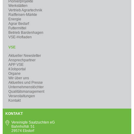
Pionierprojekte
Werkstätten
Vertrieb Agrartechnik
Raiffeisen-Märkte
Energie
Agrar Bedarf
Futtermittel
Betrieb Bardenhagen
VSE-Hofladen
VSE
Aktueller Newsletter
Ansprechpartner
APP VSE
#Jobportal
Organe
Wir über uns
Aktuelles und Presse
Unternehmenstöchter
Qualitätsmanagement
Veranstaltungen
Kontakt
KONTAKT
Vereinigte Saatzuchten eG
Bahnhofstr. 51
29574 Ebstorf