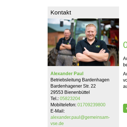
Kontakt
A
b
Alexander Paul
A
Betriebsleitung Bardenhagen
v
Bardenhagener Str. 22
a
29553 Bienenbüttel
Tel.:
05823204
Mobiltelefon:
01709239800
E-Mail:
alexander.paul@gemeinsam-
vse.de