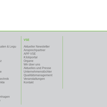
VSE
aaten & Legu
Aktueller Newsletter
Ansprechpartner
APP VSE
#Jobportal
tz
Organe
Wir über uns
Aktuelles und Presse
te
Unternehmenstöchter
Qualitätsmanagement
technik
Veranstaltungen
rkte
Kontakt
enhagen
n