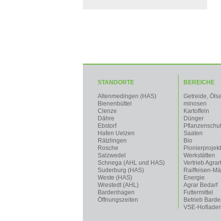
STANDORTE
BEREICHE
Altenmedingen (HAS)
Getreide, Öls
Bienenbüttel
minosen
Clenze
Kartoffeln
Dähre
Dünger
Ebstorf
Pflanzenschu
Hafen Uelzen
Saaten
Rätzlingen
Bio
Rosche
Pionierprojek
Salzwedel
Werkstätten
Schnega (AHL und HAS)
Vertrieb Agrar
Suderburg (HAS)
Raiffeisen-Mä
Weste (HAS)
Energie
Wrestedt (AHL)
Agrar Bedarf
Bardenhagen
Futtermittel
Öffnungszeiten
Betrieb Bard
VSE-Hoflade