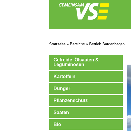
Startseite
»
Bereiche
»
Betrieb Bardenhagen
Getreide, Ölsaaten &
Leguminosen
Kartoffeln
Dünger
Pflanzenschutz
Saaten
Bio