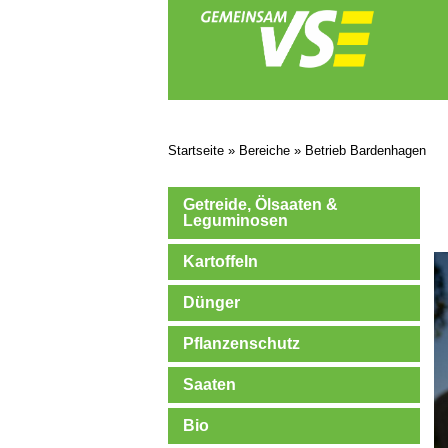
Startseite
»
Bereiche
»
Betrieb Bardenhagen
Getreide, Ölsaaten &
Leguminosen
Kartoffeln
Dünger
Pflanzenschutz
Saaten
Bio