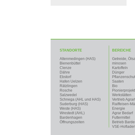
STANDORTE
BEREICHE
Altenmedingen (HAS)
Getreide, Öls
Bienenbüttel
minosen
Clenze
Kartoffeln
Dähre
Dünger
Ebstorf
Pflanzenschu
Hafen Uelzen
Saaten
Rätzlingen
Bio
Rosche
Pionierprojek
Salzwedel
Werkstätten
Schnega (AHL und HAS)
Vertrieb Agrar
Suderburg (HAS)
Raiffeisen-Mä
Weste (HAS)
Energie
Wrestedt (AHL)
Agrar Bedarf
Bardenhagen
Futtermittel
Öffnungszeiten
Betrieb Bard
VSE-Hoflade