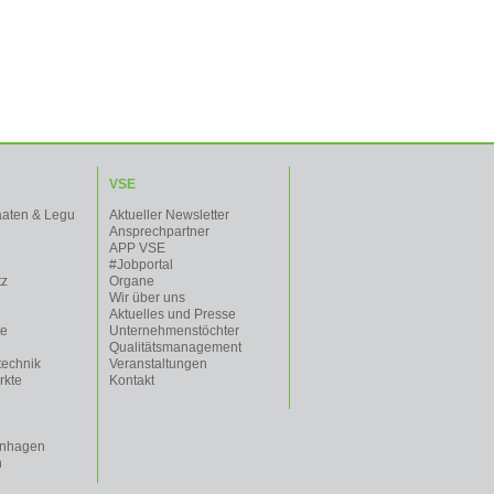
VSE
aaten & Legu
Aktueller Newsletter
Ansprechpartner
APP VSE
#Jobportal
tz
Organe
Wir über uns
Aktuelles und Presse
te
Unternehmenstöchter
Qualitätsmanagement
technik
Veranstaltungen
rkte
Kontakt
enhagen
n