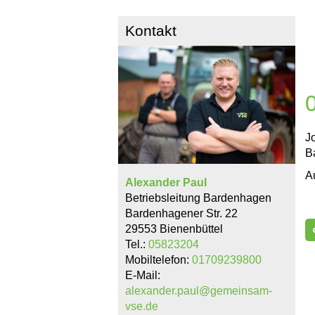
Kontakt
J
B
A
Alexander Paul
Betriebsleitung Bardenhagen
Bardenhagener Str. 22
29553 Bienenbüttel
Tel.:
05823204
Mobiltelefon:
01709239800
E-Mail:
alexander.paul@gemeinsam-
vse.de