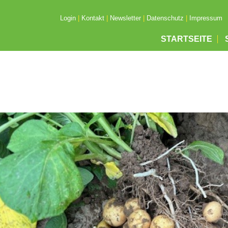
Login
|
Kontakt
|
Newsletter
|
Datenschutz
|
Impressum
STARTSEITE