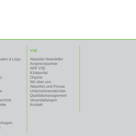
VSE
aaten & Legu
Aktueller Newsletter
Ansprechpartner
APP VSE
#Jobportal
tz
Organe
Wir über uns
Aktuelles und Presse
te
Unternehmenstöchter
Qualitätsmanagement
technik
Veranstaltungen
rkte
Kontakt
enhagen
n