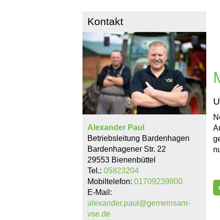
Kontakt
U
N
Alexander Paul
A
Betriebsleitung Bardenhagen
g
Bardenhagener Str. 22
n
29553 Bienenbüttel
Tel.:
05823204
Mobiltelefon:
01709239800
E-Mail:
alexander.paul@gemeinsam-
vse.de