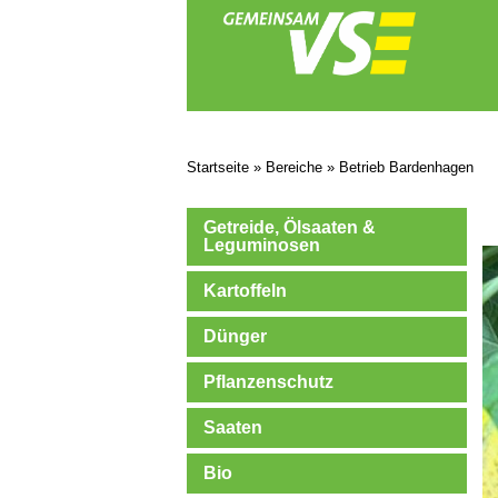
Startseite
»
Bereiche
»
Betrieb Bardenhagen
Getreide, Ölsaaten &
Leguminosen
Kartoffeln
Dünger
Pflanzenschutz
Saaten
Bio