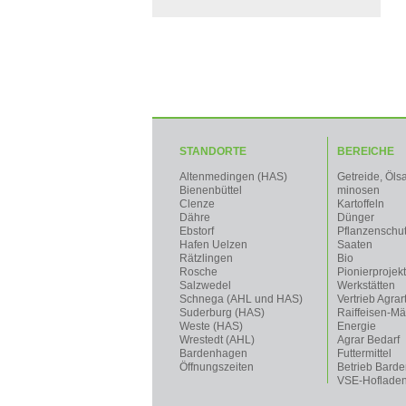
STANDORTE
BEREICHE
Altenmedingen (HAS)
Getreide, Öls
Bienenbüttel
minosen
Clenze
Kartoffeln
Dähre
Dünger
Ebstorf
Pflanzenschu
Hafen Uelzen
Saaten
Rätzlingen
Bio
Rosche
Pionierprojek
Salzwedel
Werkstätten
Schnega (AHL und HAS)
Vertrieb Agrar
Suderburg (HAS)
Raiffeisen-Mä
Weste (HAS)
Energie
Wrestedt (AHL)
Agrar Bedarf
Bardenhagen
Futtermittel
Öffnungszeiten
Betrieb Bard
VSE-Hoflade