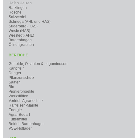
Hafen Uelzen
Rätzlingen
Rosche
Salzwedel
Schnega (AHL und HAS)
Suderburg (HAS)
Weste (HAS)
Wrestedt (AHL)
Bardenhagen
Öffnungszeiten
BEREICHE
Getreide, Ölsaaten & Leguminosen
Kartoffeln
Dünger
Pflanzenschutz
Saaten
Bio
Pionierprojekte
Werkstätten
Vertrieb Agrartechnik
Raiffeisen-Märkte
Energie
Agrar Bedarf
Futtermittel
Betrieb Bardenhagen
VSE-Hofladen