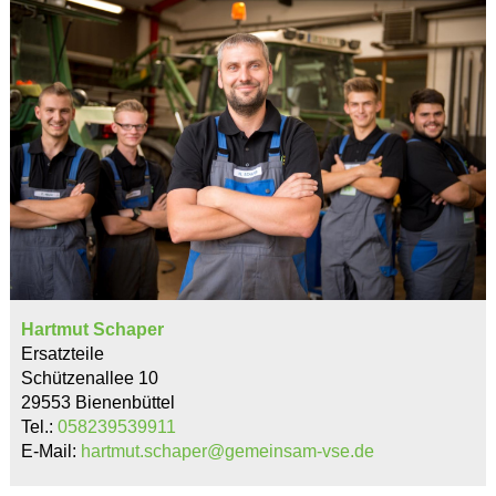
Hartmut Schaper
Ersatzteile
Schützenallee 10
29553 Bienenbüttel
Tel.:
058239539911
E-Mail:
hartmut.schaper@gemeinsam-vse.de