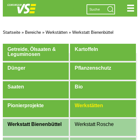
|
|
|
|
Startseite
»
Bereiche
»
Werkstätten
»
Werkstatt Bienenbüttel
Getreide, Ölsaaten &
Kartoffeln
Leguminosen
Dünger
Pflanzenschutz
Saaten
Bio
Pionierprojekte
Werkstätten
Werkstatt Bienenbüttel
Werkstatt Rosche