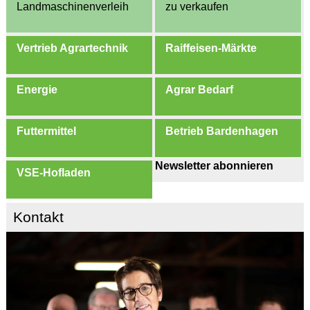
Landmaschinenverleih
zu verkaufen
Vertrieb Agrartechnik
Raiffeisen-Märkte
Energie
Agrar Bedarf
Futtermittel
Betrieb Bardenhagen
Newsletter abonnieren
VSE-Hofladen
Kontakt