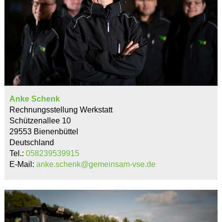
Anke Schenk
Rechnungsstellung Werkstatt
Schützenallee 10
29553 Bienenbüttel
Deutschland
Tel.:
058239539915
E-Mail:
anke.schenk@gemeinsam-vse.de