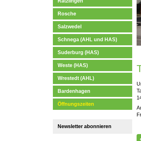
Rätzlingen
Rosche
Salzwedel
Schnega (AHL und HAS)
Suderburg (HAS)
Weste (HAS)
Wrestedt (AHL)
U
T
Bardenhagen
1
Öffnungszeiten
A
F
Newsletter abonnieren