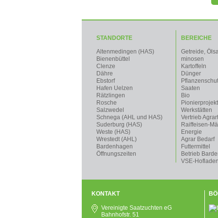
STANDORTE
BEREICHE
Altenmedingen (HAS)
Getreide, Öls
Bienenbüttel
minosen
Clenze
Kartoffeln
Dähre
Dünger
Ebstorf
Pflanzenschu
Hafen Uelzen
Saaten
Rätzlingen
Bio
Rosche
Pionierprojek
Salzwedel
Werkstätten
Schnega (AHL und HAS)
Vertrieb Agrar
Suderburg (HAS)
Raiffeisen-Mä
Weste (HAS)
Energie
Wrestedt (AHL)
Agrar Bedarf
Bardenhagen
Futtermittel
Öffnungszeiten
Betrieb Bard
VSE-Hoflade
KONTAKT
BÖ
Vereinigte Saatzuchten eG
Bahnhofstr. 51