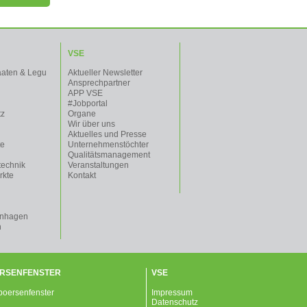
VSE
aaten & Legu
Aktueller Newsletter
Ansprechpartner
APP VSE
#Jobportal
tz
Organe
Wir über uns
Aktuelles und Presse
te
Unternehmenstöchter
Qualitätsmanagement
technik
Veranstaltungen
rkte
Kontakt
enhagen
n
RSENFENSTER
VSE
Impressum
Datenschutz