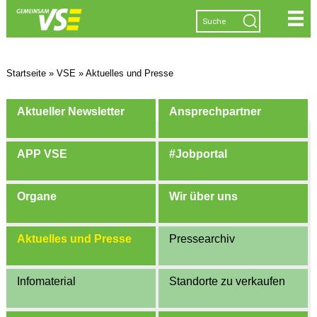
|
|
|
|
Startseite
»
VSE
»
Aktuelles und Presse
Aktueller Newsletter
Ansprechpartner
APP VSE
#Jobportal
Organe
Wir über uns
Aktuelles und Presse
Pressearchiv
Infomaterial
Standorte zu verkaufen