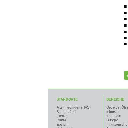
■ 
■
■
■
■
■
■
STANDORTE
BEREICHE
Altenmedingen (HAS)
Getreide, Öls
Bienenbüttel
minosen
Clenze
Kartoffeln
Dähre
Dünger
Ebstorf
Pflanzenschu