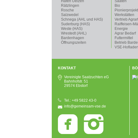
Hafen Uelzen
Saaten
Rätzlingen
Bio
Rosche
Pionierprojek
Salzwedel
Werkstätten
Schnega (AHL und HAS)
Vertrieb Agrar
Suderburg (HAS)
Raiffeisen-Mä
Weste (HAS)
Energie
Wrestedt (AHL)
Agrar Bedarf
Bardenhagen
Futtermittel
Öffnungszeiten
Betrieb Bard
VSE-Hoflade
KONTAKT
BÖ
Vereinigte Saatzuchten eG
Bahnhofstr. 51
29574 Ebstorf
Tel.: +49 5822 43-0
info@gemeinsam-vse.de