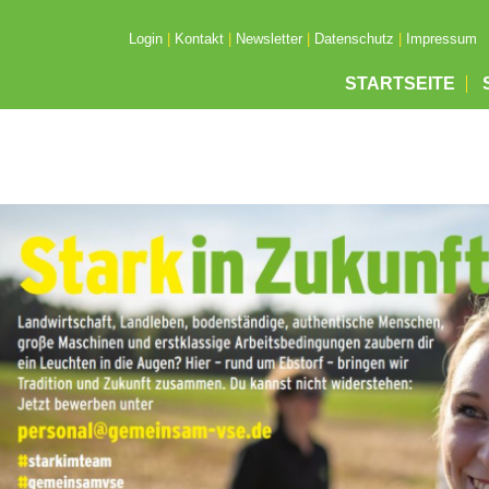
Login
|
Kontakt
|
Newsletter
|
Datenschutz
|
Impressum
STARTSEITE