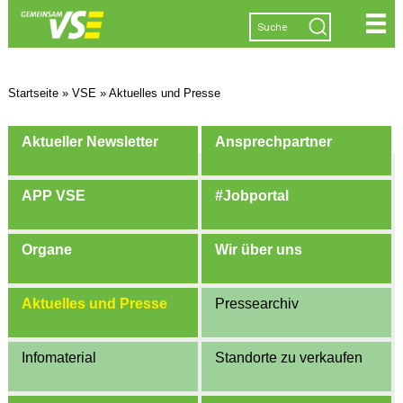
|
|
|
|
Startseite
»
VSE
»
Aktuelles und Presse
Aktueller Newsletter
Ansprechpartner
APP VSE
#Jobportal
Organe
Wir über uns
Aktuelles und Presse
Pressearchiv
Infomaterial
Standorte zu verkaufen