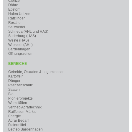
Clenze
Dähre
Ebstorf
Hafen Uelzen
Rätzlingen
Rosche
Salzwedel
Schnega (AHL und HAS)
Suderburg (HAS)
Weste (HAS)
Wrestedt (AHL)
Bardenhagen
Öffnungszeiten
BEREICHE
Getreide, Ölsaaten & Leguminosen
Kartoffeln
Dünger
Pflanzenschutz
Saaten
Bio
Pionierprojekte
Werkstätten
Vertrieb Agrartechnik
Raiffeisen-Märkte
Energie
Agrar Bedarf
Futtermittel
Betrieb Bardenhagen