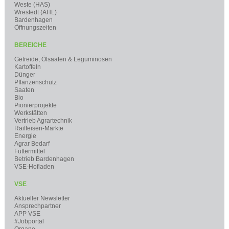
Weste (HAS)
Wrestedt (AHL)
Bardenhagen
Öffnungszeiten
BEREICHE
Getreide, Ölsaaten & Leguminosen
Kartoffeln
Dünger
Pflanzenschutz
Saaten
Bio
Pionierprojekte
Werkstätten
Vertrieb Agrartechnik
Raiffeisen-Märkte
Energie
Agrar Bedarf
Futtermittel
Betrieb Bardenhagen
VSE-Hofladen
VSE
Aktueller Newsletter
Ansprechpartner
APP VSE
#Jobportal
Organe