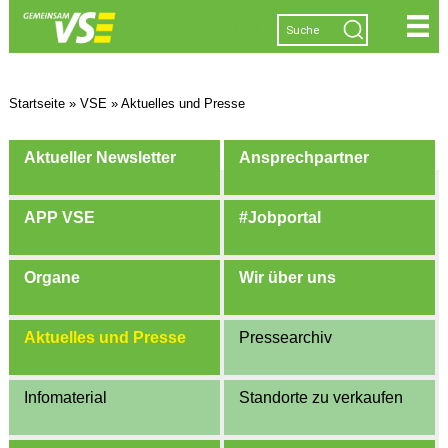
|
|
|
|
Startseite
»
VSE
»
Aktuelles und Presse
Aktueller Newsletter
Ansprechpartner
APP VSE
#Jobportal
Organe
Wir über uns
Aktuelles und Presse
Pressearchiv
Infomaterial
Standorte zu verkaufen