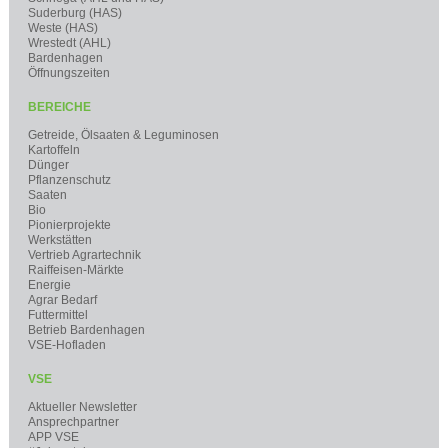
Suderburg (HAS)
Weste (HAS)
Wrestedt (AHL)
Bardenhagen
Öffnungszeiten
BEREICHE
Getreide, Ölsaaten & Leguminosen
Kartoffeln
Dünger
Pflanzenschutz
Saaten
Bio
Pionierprojekte
Werkstätten
Vertrieb Agrartechnik
Raiffeisen-Märkte
Energie
Agrar Bedarf
Futtermittel
Betrieb Bardenhagen
VSE-Hofladen
VSE
Aktueller Newsletter
Ansprechpartner
APP VSE