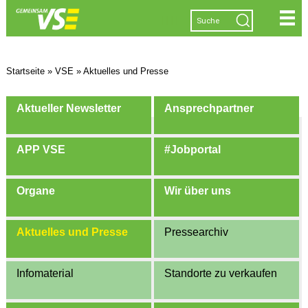
|
|
|
|
Startseite
»
VSE
»
Aktuelles und Presse
Aktueller Newsletter
Ansprechpartner
APP VSE
#Jobportal
Organe
Wir über uns
Aktuelles und Presse
Pressearchiv
Infomaterial
Standorte zu verkaufen