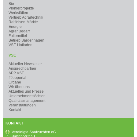
Bio
Pionierprojekte
Werkstätten
Vertrieb Agrartechnik
Raiffeisen-Märkte
Energie
Agrar Bedarf
Futtermittel
Betrieb Bardenhagen
VSE-Hofladen
VSE
Aktueller Newsletter
Ansprechpartner
APP VSE
#Jobportal
Organe
Wir über uns
Aktuelles und Presse
Unternehmenstöchter
Qualitätsmanagement
Veranstaltungen
Kontakt
KONTAKT
Vereinigte Saatzuchten eG
Bahnhofstr. 51