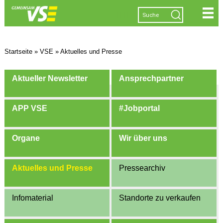
|
|
|
|
Startseite
»
VSE
»
Aktuelles und Presse
Aktueller Newsletter
Ansprechpartner
APP VSE
#Jobportal
Organe
Wir über uns
Aktuelles und Presse
Pressearchiv
Infomaterial
Standorte zu verkaufen