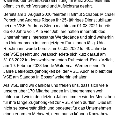
während der Betriebsversammlung im März 2023 erstmals
öffentlich durch Vorstand und Aufsichtsrat geehrt.
Bereits am 1. August 2020 feierten Hartmut Schaper, Michael
Porsch und Andreas Riggert ihr 25- jähriges Dienstjubiläum
bei der VSE. Andreas Steep machte am 01.08.2021 bereits
die 40 Jahre voll. Alle vier Jubilare hatten innerhalb des
Unternehmens interessante Werdegänge und sind weiterhin
im Unternehmen in ihren jetzigen Funktionen tätig. Udo
Riechmann wurde bereits am 01.03.2022 für 40 Jahre bei
der VSE geehrt und verabschiedete sich kurz darauf am
31.03.2022 in dem wohlverdienten Ruhestand. Erst kürzlich,
am 19. Februar 2023 feierte Waldemar Werner seine 25
Jahre Betriebszugehörigkeit bei der VSE. Auch er bleibt der
VSE am Standort in Ebstorf weiterhin erhalten.
Als VSE sind wir dankbar und freuen uns, dass sich viele
unserer über 170 Mitarbeitenden im Unternehmen wohl
fühlen und wir in den letzten Jahren immer wieder Menschen
für ihre lange Zugehörigkeit zur VSE ehren durften. Dies ist
nicht selbstverständlich und bedeutet für das Unternehmen
einen enormen Mehrwert, denn nur so können Know-how