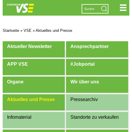
|
|
|
|
Startseite
»
VSE
»
Aktuelles und Presse
Aktueller Newsletter
Ansprechpartner
APP VSE
#Jobportal
Organe
Wir über uns
Aktuelles und Presse
Pressearchiv
Infomaterial
Standorte zu verkaufen