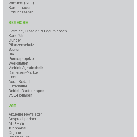
Wrestedt (AHL)
Bardenhagen
Öffnungszeiten
BEREICHE
Getreide, Ölsaaten & Leguminosen
Kartoffeln
Dünger
Pflanzenschutz
Saaten
Bio
Pionierprojekte
Werkstätten
Vertrieb Agrartechnik
Raiffeisen-Märkte
Energie
Agrar Bedarf
Futtermittel
Betrieb Bardenhagen
VSE-Hofladen
VSE
Aktueller Newsletter
Ansprechpartner
APP VSE
#Jobportal
Organe