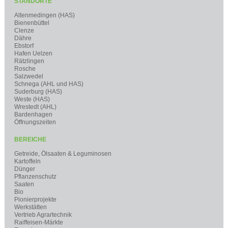
STANDORTE
Altenmedingen (HAS)
Bienenbüttel
Clenze
Dähre
Ebstorf
Hafen Uelzen
Rätzlingen
Rosche
Salzwedel
Schnega (AHL und HAS)
Suderburg (HAS)
Weste (HAS)
Wrestedt (AHL)
Bardenhagen
Öffnungszeiten
BEREICHE
Getreide, Ölsaaten & Leguminosen
Kartoffeln
Dünger
Pflanzenschutz
Saaten
Bio
Pionierprojekte
Werkstätten
Vertrieb Agrartechnik
Raiffeisen-Märkte