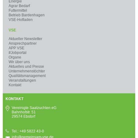
Energie
Agrar Bedarf
Futtermittel
Betrieb Bardenhagen
VSE-Hofladen
VSE
Aktueller Newsletter
Ansprechpartner
APP VSE
#Jobportal
Organe
Wir über uns
Aktuelles und Presse
Unternehmenstöchter
Qualitätsmanagement
Veranstaltungen
Kontakt
KONTAKT
Vereinigte Saatzuchten eG
Bahnhofstr. 51
29574 Ebstorf
Tel.: +49 5822 43-0
info@gemeinsam-vse.de