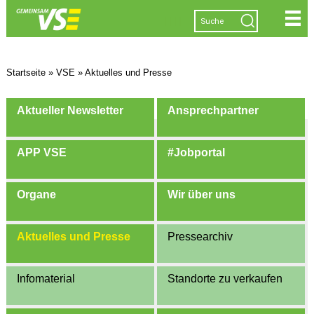
|
|
|
|
Startseite
»
VSE
»
Aktuelles und Presse
Aktueller Newsletter
Ansprechpartner
APP VSE
#Jobportal
Organe
Wir über uns
Aktuelles und Presse
Pressearchiv
Infomaterial
Standorte zu verkaufen