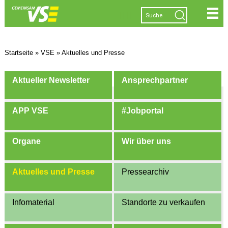
|
|
|
|
Startseite
»
VSE
»
Aktuelles und Presse
Aktueller Newsletter
Ansprechpartner
APP VSE
#Jobportal
Organe
Wir über uns
Aktuelles und Presse
Pressearchiv
Infomaterial
Standorte zu verkaufen