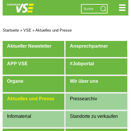
|
|
|
|
Startseite
»
VSE
»
Aktuelles und Presse
Aktueller Newsletter
Ansprechpartner
APP VSE
#Jobportal
Organe
Wir über uns
Aktuelles und Presse
Pressearchiv
Infomaterial
Standorte zu verkaufen