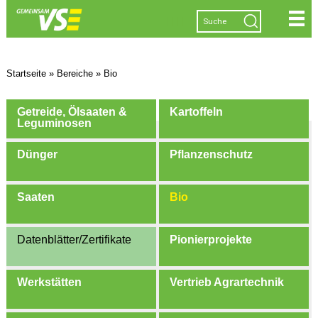
|
|
|
|
Startseite
»
Bereiche
»
Bio
Getreide, Ölsaaten &
Kartoffeln
Leguminosen
Dünger
Pflanzenschutz
Saaten
Bio
Datenblätter/Zertifikate
Pionierprojekte
Werkstätten
Vertrieb Agrartechnik