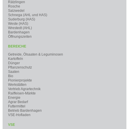
Rätzlingen
Rosche
Salzwedel
Schnega (AHL und HAS)
Suderburg (HAS)
Weste (HAS)
Wrestedt (AHL)
Bardenhagen
Öffnungszeiten
BEREICHE
Getreide, Ölsaaten & Leguminosen
Kartoffeln
Dünger
Pflanzenschutz
Saaten
Bio
Pionierprojekte
Werkstätten
Vertrieb Agrartechnik
Raiffeisen-Märkte
Energie
Agrar Bedarf
Futtermittel
Betrieb Bardenhagen
VSE-Hofladen
VSE