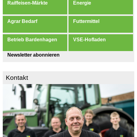
Raiffeisen-Märkte
Energie
Agrar Bedarf
Futtermittel
Betrieb Bardenhagen
VSE-Hofladen
Newsletter abonnieren
Kontakt