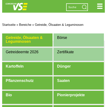
|
|
|
|
Startseite
»
Bereiche
»
Getreide, Ölsaaten & Leguminosen
Getreide, Ölsaaten &
Börse
Leguminosen
Getreideernte 2026
Zertifikate
Kartoffeln
Dünger
Pflanzenschutz
Saaten
Bio
Pionierprojekte