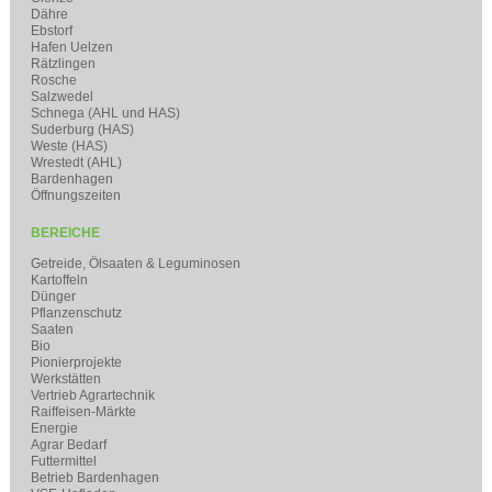
Dähre
Ebstorf
Hafen Uelzen
Rätzlingen
Rosche
Salzwedel
Schnega (AHL und HAS)
Suderburg (HAS)
Weste (HAS)
Wrestedt (AHL)
Bardenhagen
Öffnungszeiten
BEREICHE
Getreide, Ölsaaten & Leguminosen
Kartoffeln
Dünger
Pflanzenschutz
Saaten
Bio
Pionierprojekte
Werkstätten
Vertrieb Agrartechnik
Raiffeisen-Märkte
Energie
Agrar Bedarf
Futtermittel
Betrieb Bardenhagen