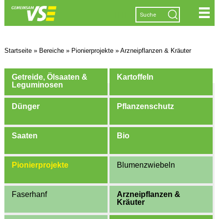
|
|
|
|
Startseite
»
Bereiche
»
Pionierprojekte
»
Arzneipflanzen & Kräuter
Getreide, Ölsaaten &
Kartoffeln
Leguminosen
Dünger
Pflanzenschutz
Saaten
Bio
Pionierprojekte
Blumenzwiebeln
Faserhanf
Arzneipflanzen &
Kräuter