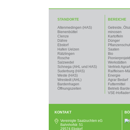
STANDORTE
BEREICHE
Altenmedingen (HAS)
Getreide, Öls
Bienenbüttel
minosen
Clenze
Kartoffeln
Dähre
Dünger
Ebstorf
Pflanzenschu
Hafen Uelzen
Saaten
Rätzlingen
Bio
Rosche
Pionierprojek
Salzwedel
Werkstätten
Schnega (AHL und HAS)
Vertrieb Agrar
Suderburg (HAS)
Raiffeisen-Mä
Weste (HAS)
Energie
Wrestedt (AHL)
Agrar Bedarf
Bardenhagen
Futtermittel
Öffnungszeiten
Betrieb Bard
VSE-Hoflade
KONTAKT
BÖ
Vereinigte Saatzuchten eG
Bahnhofstr. 51
29574 Ebstorf