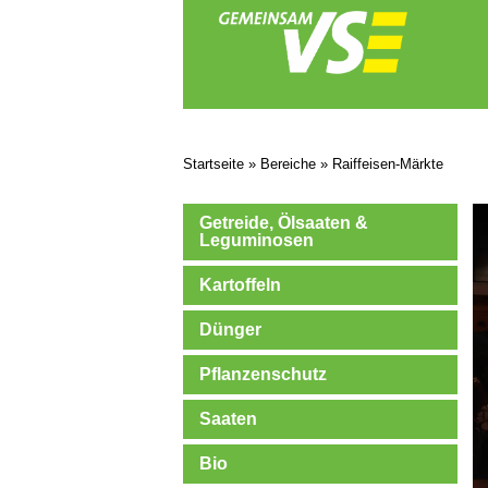
Startseite
»
Bereiche
»
Raiffeisen-Märkte
Getreide, Ölsaaten &
Leguminosen
Kartoffeln
Dünger
Pflanzenschutz
Saaten
Bio