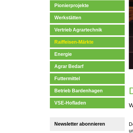
Pionierprojekte
Werkstätten
Vertrieb Agrartechnik
Raiffeisen-Märkte
Energie
Agrar Bedarf
Futtermittel
Betrieb Bardenhagen
VSE-Hofladen
W
Newsletter abonnieren
D
u