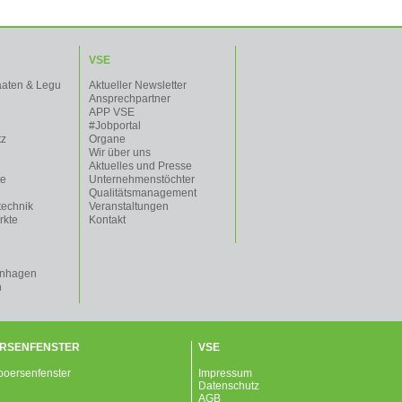
VSE
aaten & Legu
Aktueller Newsletter
Ansprechpartner
APP VSE
#Jobportal
tz
Organe
Wir über uns
Aktuelles und Presse
te
Unternehmenstöchter
Qualitätsmanagement
technik
Veranstaltungen
rkte
Kontakt
enhagen
n
RSENFENSTER
VSE
Impressum
Datenschutz
AGB