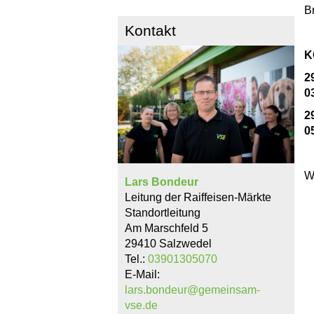
Br
Kontakt
K
2
0
2
0
W
Lars Bondeur
Leitung der Raiffeisen-Märkte
Standortleitung
Am Marschfeld 5
29410 Salzwedel
Tel.:
03901305070
E-Mail:
lars.bondeur@gemeinsam-
vse.de