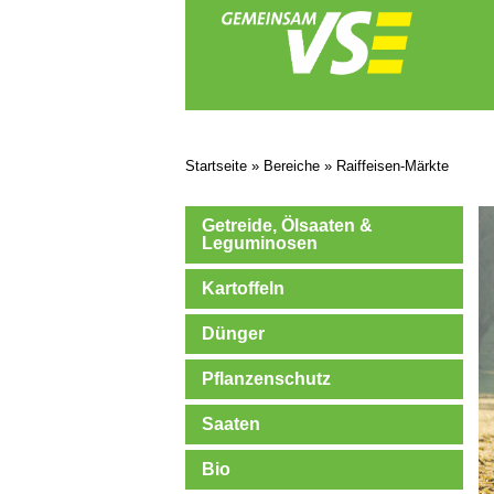
Startseite
»
Bereiche
»
Raiffeisen-Märkte
Getreide, Ölsaaten &
Leguminosen
Kartoffeln
Dünger
Pflanzenschutz
Saaten
Bio