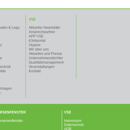
VSE
aaten & Legu
Aktueller Newsletter
Ansprechpartner
APP VSE
#Jobportal
tz
Organe
Wir über uns
Aktuelles und Presse
te
Unternehmenstöchter
Qualitätsmanagement
technik
Veranstaltungen
rkte
Kontakt
enhagen
n
RSENFENSTER
VSE
Impressum
Datenschutz
AGB