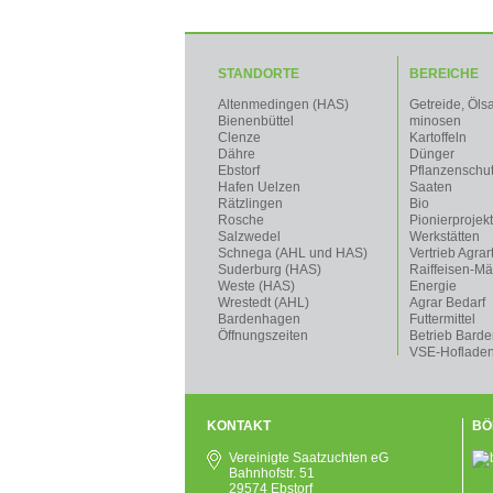
STANDORTE
BEREICHE
Altenmedingen (HAS)
Getreide, Öls
Bienenbüttel
minosen
Clenze
Kartoffeln
Dähre
Dünger
Ebstorf
Pflanzenschu
Hafen Uelzen
Saaten
Rätzlingen
Bio
Rosche
Pionierprojek
Salzwedel
Werkstätten
Schnega (AHL und HAS)
Vertrieb Agrar
Suderburg (HAS)
Raiffeisen-Mä
Weste (HAS)
Energie
Wrestedt (AHL)
Agrar Bedarf
Bardenhagen
Futtermittel
Öffnungszeiten
Betrieb Bard
VSE-Hoflade
KONTAKT
BÖ
Vereinigte Saatzuchten eG
Bahnhofstr. 51
29574 Ebstorf