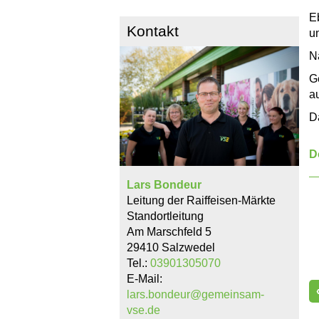
E
Kontakt
u
N
G
a
D
D
Lars Bondeur
Leitung der Raiffeisen-Märkte
Standortleitung
Am Marschfeld 5
29410 Salzwedel
Tel.:
03901305070
E-Mail:
lars.bondeur@gemeinsam-
vse.de