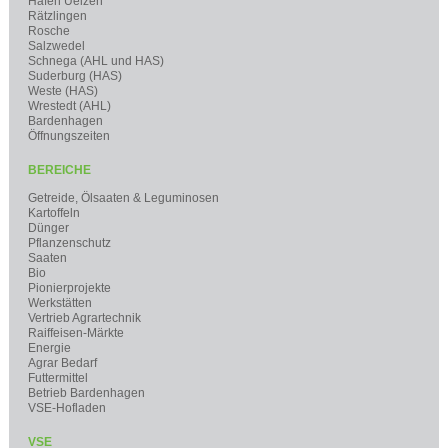
Hafen Uelzen
Rätzlingen
Rosche
Salzwedel
Schnega (AHL und HAS)
Suderburg (HAS)
Weste (HAS)
Wrestedt (AHL)
Bardenhagen
Öffnungszeiten
BEREICHE
Getreide, Ölsaaten & Leguminosen
Kartoffeln
Dünger
Pflanzenschutz
Saaten
Bio
Pionierprojekte
Werkstätten
Vertrieb Agrartechnik
Raiffeisen-Märkte
Energie
Agrar Bedarf
Futtermittel
Betrieb Bardenhagen
VSE-Hofladen
VSE