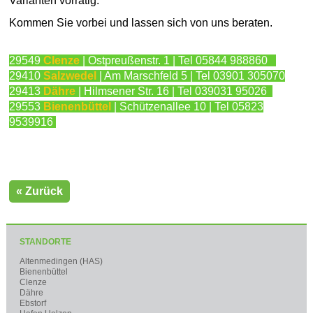
Varianten vorrätig.
Kommen Sie vorbei und lassen sich von uns beraten.
29549
Clenze
| Ostpreußenstr. 1 | Tel 05844 988860
29410
Salzwedel
| Am Marschfeld 5 | Tel 03901 305070
29413
Dähre
| Hilmsener Str. 16 | Tel 039031 95026
29553
Bienenbüttel
| Schützenallee 10 | Tel 05823
9539916
« Zurück
STANDORTE
Altenmedingen (HAS)
Bienenbüttel
Clenze
Dähre
Ebstorf