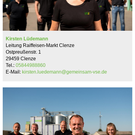
Kirsten Lüdemann
Leitung Raiffeisen-Markt Clenze
Ostpreußenstr. 1
29459 Clenze
Tel.:
05844988860
E-Mail:
kirsten.luedemann@gemeinsam-vse.de