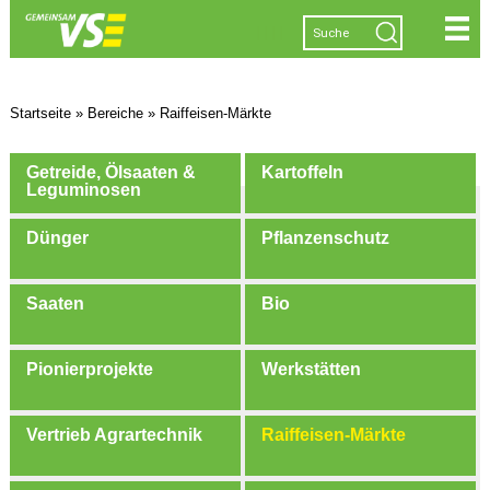
|
|
|
|
Startseite
»
Bereiche
»
Raiffeisen-Märkte
Getreide, Ölsaaten &
Kartoffeln
Leguminosen
Dünger
Pflanzenschutz
Saaten
Bio
Pionierprojekte
Werkstätten
Vertrieb Agrartechnik
Raiffeisen-Märkte