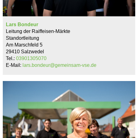
Lars Bondeur
Leitung der Raiffeisen-Märkte
Standortleitung
Am Marschfeld 5
29410 Salzwedel
Tel.:
03901305070
E-Mail:
lars.bondeur@gemeinsam-vse.de