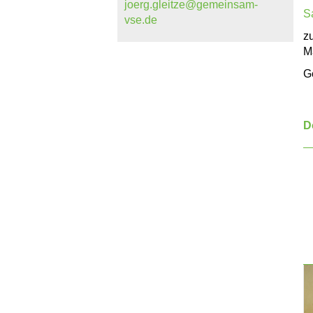
joerg.gleitze@gemeinsam-
S
vse.de
z
M
G
D