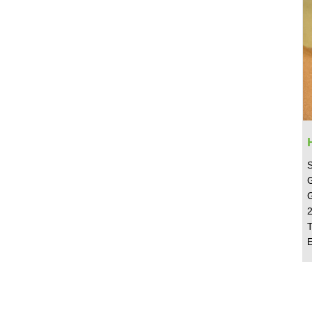
S
G
T