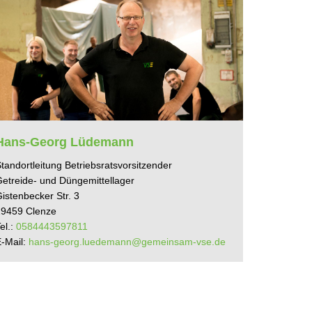
Hans-Georg Lüdemann
tandortleitung Betriebsratsvorsitzender
Getreide- und Düngemittellager
istenbecker Str. 3
29459 Clenze
el.:
0584443597811
E-Mail:
hans-georg.luedemann@gemeinsam-vse.de