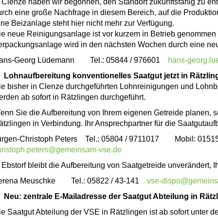
n Clenze haben wir begonnen, den Standort zukunftsfähig zu ent
urch eine große Nachfrage in diesem Bereich, auf die Produkti
ine Beizanlage steht hier nicht mehr zur Verfügung.
ie neue Reinigungsanlage ist vor kurzem in Betrieb genommen
erpackungsanlage wird in den nächsten Wochen durch eine neue 
ans-Georg Lüdemann Tel.: 05844 / 976601
hans-georg.l
 Lohnaufbereitung konventionelles Saatgut jetzt in Rätzlin
ie bisher in Clenze durchgeführten Lohnreinigungen und Lohnbe
erden ab sofort in Rätzlingen durchgeführt.
enn Sie die Aufbereitung von Ihrem eigenen Getreide planen, se
ätzlingen in Verbindung. Ihr Ansprechpartner für die Saatgutaufb
ürgen-Christoph Peters Tel.: 05804 / 9711017 Mobil: 015
hristoph.peters@gemeinsam-vse.de
 Ebstorf bleibt die Aufbereitung von Saatgetreide unverändert, I
erena Meuschke Tel.: 05822 / 43-141
vse-dispo@gemeins
 Neu: zentrale E-Mailadresse der Saatgut Abteilung in Rätz
ie Saatgut Abteilung der VSE in Rätzlingen ist ab sofort unter 