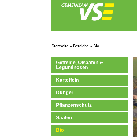
Startseite
»
Bereiche
»
Bio
Getreide, Ölsaaten &
Leguminosen
Kartoffeln
Dünger
Pflanzenschutz
Saaten
Bio