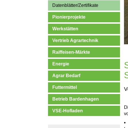
Datenblätter/Zertifikate
Pionierprojekte
Werkstätten
Vertrieb Agrartechnik
Raiffeisen-Märkte
Energie
Agrar Bedarf
Futtermittel
V
Betrieb Bardenhagen
D
VSE-Hofladen
v
•