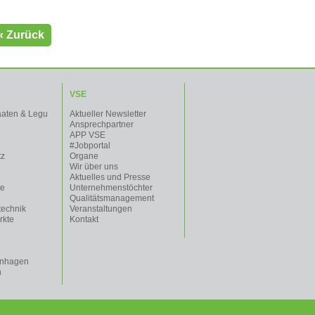
« Zurück
VSE
aaten & Legu
Aktueller Newsletter
Ansprechpartner
APP VSE
#Jobportal
tz
Organe
Wir über uns
Aktuelles und Presse
te
Unternehmenstöchter
Qualitätsmanagement
technik
Veranstaltungen
rkte
Kontakt
enhagen
n