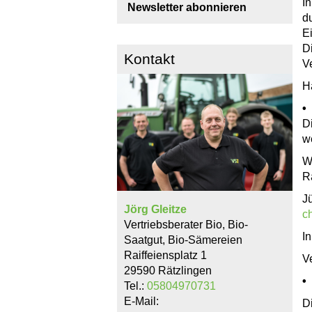
I
Newsletter abonnieren
d
E
D
Kontakt
V
H
•
D
w
W
R
J
Jörg Gleitze
c
Vertriebsberater Bio, Bio-
In
Saatgut, Bio-Sämereien
Raiffeiensplatz 1
V
29590 Rätzlingen
•
Tel.:
05804970731
E-Mail:
D