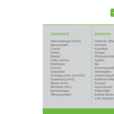
STANDORTE
BEREICHE
Altenmedingen (HAS)
Getreide, Öls
Bienenbüttel
minosen
Clenze
Kartoffeln
Dähre
Dünger
Ebstorf
Pflanzenschu
Hafen Uelzen
Saaten
Rätzlingen
Bio
Rosche
Pionierprojek
Salzwedel
Werkstätten
Schnega (AHL und HAS)
Vertrieb Agrar
Suderburg (HAS)
Raiffeisen-Mä
Weste (HAS)
Energie
Wrestedt (AHL)
Agrar Bedarf
Bardenhagen
Futtermittel
Öffnungszeiten
Betrieb Bard
VSE-Hoflade