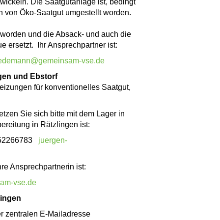
wickeln. Die Saatgutanlage ist, bedingt
on von Öko-Saatgut umgestellt worden.
 worden und die Absack- und auch die
ersetzt. Ihr Ansprechpartner ist:
uedemann@gemeinsam-vse.de
gen und Ebstorf
izungen für konventionelles Saatgut,
tzen Sie sich bitte mit dem Lager in
ereitung in Rätzlingen ist:
152266783
juergen-
hre Ansprechpartnerin ist:
am-vse.de
lingen
der zentralen E-Mailadresse