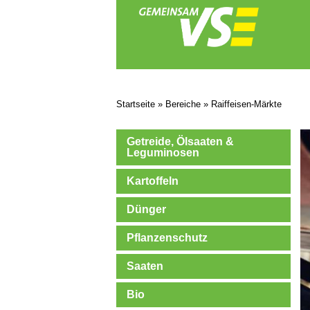
Startseite
»
Bereiche
»
Raiffeisen-Märkte
Getreide, Ölsaaten &
Leguminosen
Kartoffeln
Dünger
Pflanzenschutz
Saaten
Bio