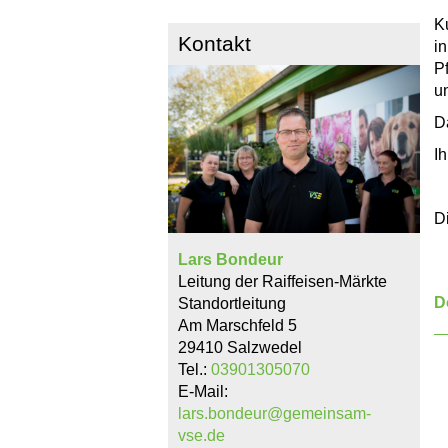
Ku
Kontakt
i
P
un
D
I
D
Lars Bondeur
Leitung der Raiffeisen-Märkte
D
Standortleitung
Am Marschfeld 5
29410 Salzwedel
Tel.:
03901305070
E-Mail:
lars.bondeur@gemeinsam-
vse.de