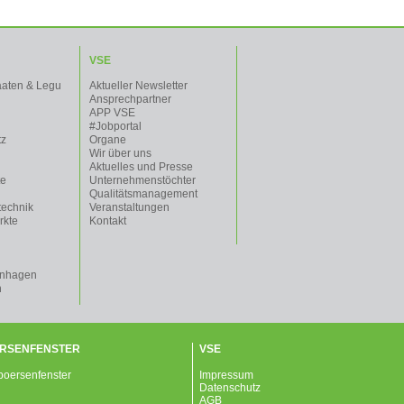
VSE
aaten & Legu
Aktueller Newsletter
Ansprechpartner
APP VSE
#Jobportal
tz
Organe
Wir über uns
Aktuelles und Presse
te
Unternehmenstöchter
Qualitätsmanagement
technik
Veranstaltungen
rkte
Kontakt
enhagen
n
RSENFENSTER
VSE
Impressum
Datenschutz
AGB