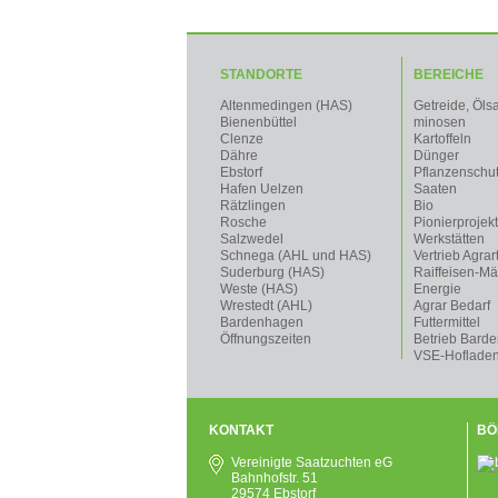
STANDORTE
BEREICHE
Altenmedingen (HAS)
Getreide, Öls
Bienenbüttel
minosen
Clenze
Kartoffeln
Dähre
Dünger
Ebstorf
Pflanzenschu
Hafen Uelzen
Saaten
Rätzlingen
Bio
Rosche
Pionierprojek
Salzwedel
Werkstätten
Schnega (AHL und HAS)
Vertrieb Agrar
Suderburg (HAS)
Raiffeisen-Mä
Weste (HAS)
Energie
Wrestedt (AHL)
Agrar Bedarf
Bardenhagen
Futtermittel
Öffnungszeiten
Betrieb Bard
VSE-Hoflade
KONTAKT
BÖ
Vereinigte Saatzuchten eG
Bahnhofstr. 51
29574 Ebstorf