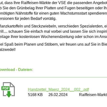
ut, dass Ihre Raiffeisen-Märkte der VSE die passenden Angebot
b Sie den Grünbelag Ihrer Platten und Fugen beseitigen oder I
enötigten Nährstoffe für einen guten Wachstumsstart spendiere
ersionen für jeden Bedarf vorrätig.
flanzkartoffeln und Steckzwiebeln, verschieden Spezialerden, 
ill.... schauen Sie einfach mal vorbei und lassen Sie sich inspi
eilage Ihrer kostenlosen Wochenendzeitung oder schon im Ans
iel Spaß beim Planen und Stöbern, wir freuen uns auf Sie in Bi
alzwedel!
ownload - Dateien:
Handzettel_Maerz_2024__002_.pdf
5168 KB
26.02.2024
Raiffeisen-Markt