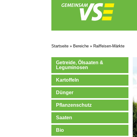
Startseite
»
Bereiche
»
Raiffeisen-Märkte
Getreide, Ölsaaten &
Leguminosen
Kartoffeln
Dünger
Pflanzenschutz
Saaten
Bio