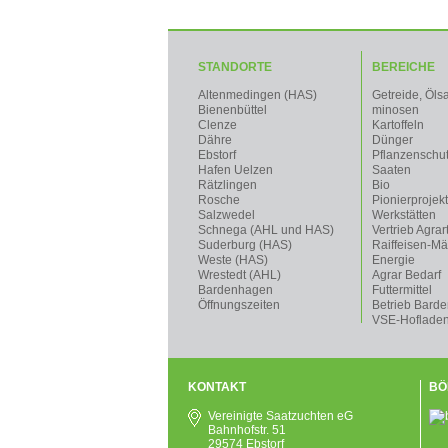
STANDORTE
BEREICHE
Altenmedingen (HAS)
Getreide, Öls
Bienenbüttel
minosen
Clenze
Kartoffeln
Dähre
Dünger
Ebstorf
Pflanzenschu
Hafen Uelzen
Saaten
Rätzlingen
Bio
Rosche
Pionierprojek
Salzwedel
Werkstätten
Schnega (AHL und HAS)
Vertrieb Agrar
Suderburg (HAS)
Raiffeisen-Mä
Weste (HAS)
Energie
Wrestedt (AHL)
Agrar Bedarf
Bardenhagen
Futtermittel
Öffnungszeiten
Betrieb Bard
VSE-Hoflade
KONTAKT
BÖ
Vereinigte Saatzuchten eG
Bahnhofstr. 51
29574 Ebstorf