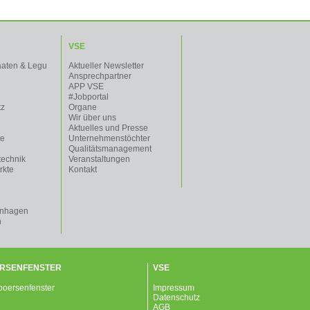
VSE
aaten & Legu
Aktueller Newsletter
Ansprechpartner
APP VSE
#Jobportal
tz
Organe
Wir über uns
Aktuelles und Presse
te
Unternehmenstöchter
Qualitätsmanagement
technik
Veranstaltungen
rkte
Kontakt
enhagen
n
RSENFENSTER
VSE
Impressum
Datenschutz
AGB