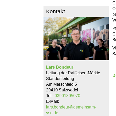
G
O
Kontakt
b
V
P
Gr
B
V
S
Lars Bondeur
Leitung der Raiffeisen-Märkte
D
Standortleitung
Am Marschfeld 5
29410 Salzwedel
Tel.:
03901305070
E-Mail:
lars.bondeur@gemeinsam-
vse.de