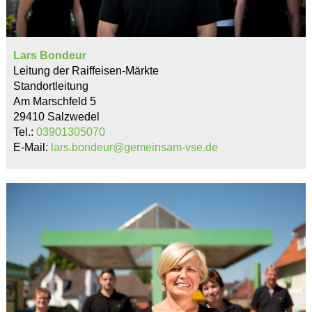
Lars Bondeur
Leitung der Raiffeisen-Märkte
Standortleitung
Am Marschfeld 5
29410 Salzwedel
Tel.:
03901305070
E-Mail:
lars.bondeur@gemeinsam-vse.de