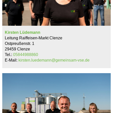
Kirsten Lüdemann
Leitung Raiffeisen-Markt Clenze
Ostpreußenstr. 1
29459 Clenze
Tel.:
05844988860
E-Mail:
kirsten.luedemann@gemeinsam-vse.de