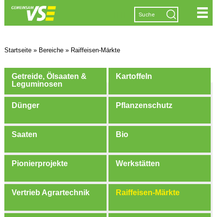
|
|
|
|
Startseite
»
Bereiche
»
Raiffeisen-Märkte
Getreide, Ölsaaten &
Kartoffeln
Leguminosen
Dünger
Pflanzenschutz
Saaten
Bio
Pionierprojekte
Werkstätten
Vertrieb Agrartechnik
Raiffeisen-Märkte