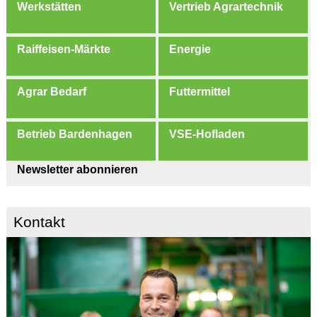
Werkstätten
Vertrieb Agrartechnik
Raiffeisen-Märkte
Energie
Agrar Bedarf
Futtermittel
Betrieb Bardenhagen
VSE-Hofladen
Newsletter abonnieren
Kontakt