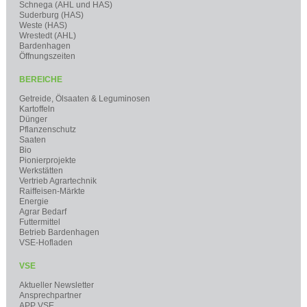
Schnega (AHL und HAS)
Suderburg (HAS)
Weste (HAS)
Wrestedt (AHL)
Bardenhagen
Öffnungszeiten
BEREICHE
Getreide, Ölsaaten & Leguminosen
Kartoffeln
Dünger
Pflanzenschutz
Saaten
Bio
Pionierprojekte
Werkstätten
Vertrieb Agrartechnik
Raiffeisen-Märkte
Energie
Agrar Bedarf
Futtermittel
Betrieb Bardenhagen
VSE-Hofladen
VSE
Aktueller Newsletter
Ansprechpartner
APP VSE