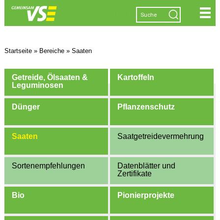
|
|
|
|
Startseite
»
Bereiche
»
Saaten
Getreide, Ölsaaten &
Kartoffeln
Leguminosen
Dünger
Pflanzenschutz
Saaten
Saatgetreidevermehrung
Sortenempfehlungen
Datenblätter und
Zertifikate
Bio
Pionierprojekte