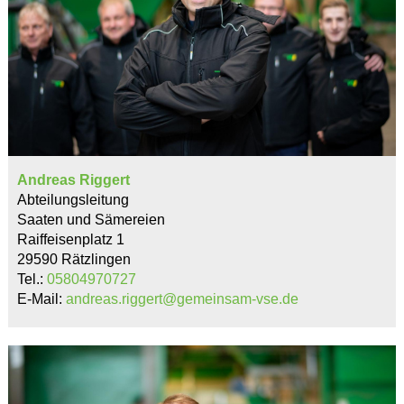
Andreas Riggert
Abteilungsleitung
Saaten und Sämereien
Raiffeisenplatz 1
29590 Rätzlingen
Tel.:
05804970727
E-Mail:
andreas.riggert@gemeinsam-vse.de