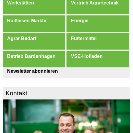
Werkstätten
Vertrieb Agrartechnik
Raiffeisen-Märkte
Energie
Agrar Bedarf
Futtermittel
Betrieb Bardenhagen
VSE-Hofladen
Newsletter abonnieren
Kontakt