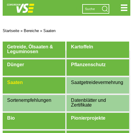
|
|
|
|
Startseite
»
Bereiche
»
Saaten
Getreide, Ölsaaten &
Kartoffeln
Leguminosen
Dünger
Pflanzenschutz
Saaten
Saatgetreidevermehrung
Sortenempfehlungen
Datenblätter und
Zertifikate
Bio
Pionierprojekte