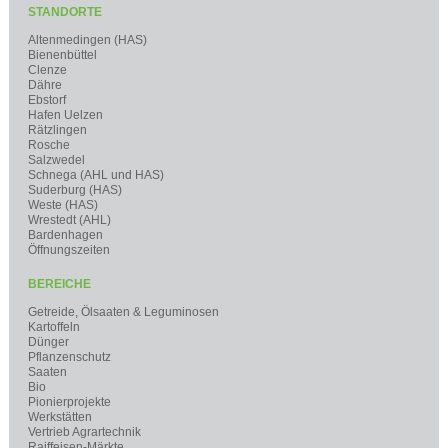
STANDORTE
Altenmedingen (HAS)
Bienenbüttel
Clenze
Dähre
Ebstorf
Hafen Uelzen
Rätzlingen
Rosche
Salzwedel
Schnega (AHL und HAS)
Suderburg (HAS)
Weste (HAS)
Wrestedt (AHL)
Bardenhagen
Öffnungszeiten
BEREICHE
Getreide, Ölsaaten & Leguminosen
Kartoffeln
Dünger
Pflanzenschutz
Saaten
Bio
Pionierprojekte
Werkstätten
Vertrieb Agrartechnik
Raiffeisen-Märkte