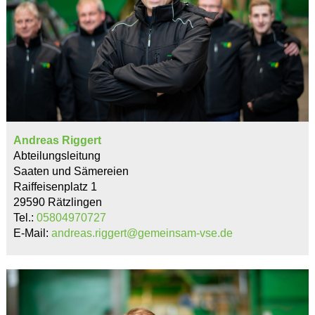
Andreas Riggert
Abteilungsleitung
Saaten und Sämereien
Raiffeisenplatz 1
29590 Rätzlingen
Tel.:
05804970727
E-Mail:
andreas.riggert@gemeinsam-vse.de