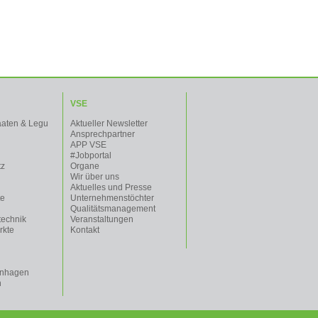
VSE
aaten & Legu
Aktueller Newsletter
Ansprechpartner
APP VSE
#Jobportal
tz
Organe
Wir über uns
Aktuelles und Presse
te
Unternehmenstöchter
Qualitätsmanagement
technik
Veranstaltungen
rkte
Kontakt
enhagen
n