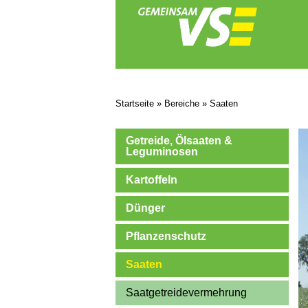
Startseite
»
Bereiche
»
Saaten
Getreide, Ölsaaten &
Leguminosen
Kartoffeln
Dünger
Pflanzenschutz
Saaten
Saatgetreidevermehrung