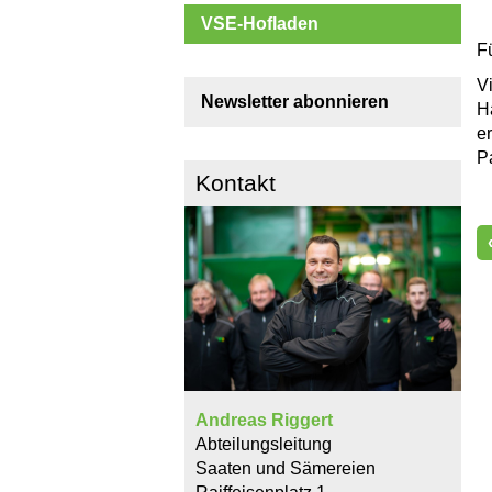
VSE-Hofladen
F
V
Newsletter abonnieren
H
e
P
Kontakt
Andreas Riggert
Abteilungsleitung
Saaten und Sämereien