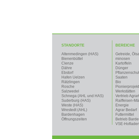
STANDORTE
BEREICHE
Altenmedingen (HAS)
Getreide, Öls
Bienenbüttel
minosen
Clenze
Kartoffeln
Dähre
Dünger
Ebstorf
Pflanzenschu
Hafen Uelzen
Saaten
Rätzlingen
Bio
Rosche
Pionierprojek
Salzwedel
Werkstätten
Schnega (AHL und HAS)
Vertrieb Agrar
Suderburg (HAS)
Raiffeisen-Mä
Weste (HAS)
Energie
Wrestedt (AHL)
Agrar Bedarf
Bardenhagen
Futtermittel
Öffnungszeiten
Betrieb Bard
VSE-Hoflade