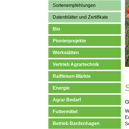
Sortenempfehlungen
Datenblätter und Zertifikate
Bio
Pionierprojekte
Werkstätten
Vertrieb Agrartechnik
Raiffeisen-Märkte
Energie
Agrar Bedarf
G
W
Futtermittel
E
Betrieb Bardenhagen
S