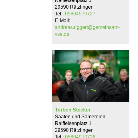
Raiffeisenplatz 1
29590 Rätzlingen
Tel.:
05804970727
E-Mail:
andreas.riggert@gemeinsam-
vse.de
Torben Stecker
Saaten und Sämereien
Raiffeisenplatz 1
29590 Rätzlingen
Tel.:
05804970726