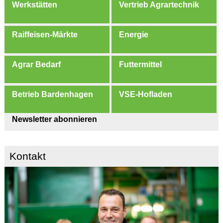
Werkstätten
Vertrieb Agrartechnik
Raiffeisen-Märkte
Energie
Agrar Bedarf
Futtermittel
Betrieb Bardenhagen
VSE-Hofladen
Newsletter abonnieren
Kontakt