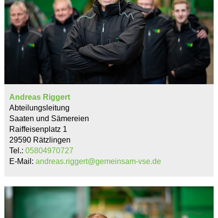
Andreas Riggert
Abteilungsleitung
Saaten und Sämereien
Raiffeisenplatz 1
29590 Rätzlingen
Tel.:
05804970727
E-Mail:
andreas.riggert@gemeinsam-vse.de