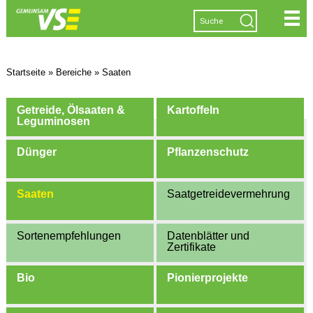
|
|
|
|
Startseite
»
Bereiche
»
Saaten
Getreide, Ölsaaten &
Kartoffeln
Leguminosen
Dünger
Pflanzenschutz
Saaten
Saatgetreidevermehrung
Sortenempfehlungen
Datenblätter und
Zertifikate
Bio
Pionierprojekte